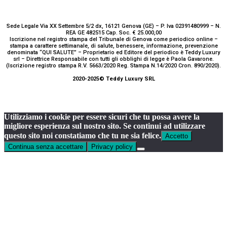
Sede Legale Via XX Settembre 5/2 dx, 16121 Genova (GE) – P. Iva 02391480999 – N.
REA GE 482515 Cap. Soc. € 25.000,00
Iscrizione nel registro stampa del Tribunale di Genova come periodico online –
stampa a carattere settimanale, di salute, benessere, informazione, prevenzione
denominata “QUI SALUTE” – Proprietario ed Editore del periodico è Teddy Luxury
srl – Direttrice Responsabile con tutti gli obblighi di legge è Paola Gavarone.
(Iscrizione registro stampa R.V. 5663/2020 Reg. Stampa N.14/2020 Cron. 890/2020).
2020-2025© Teddy Luxury SRL
Utilizziamo i cookie per essere sicuri che tu possa avere la
migliore esperienza sul nostro sito. Se continui ad utilizzare
questo sito noi constatiamo che tu ne sia felice.
Accetto
Continua senza accettare
Privacy policy