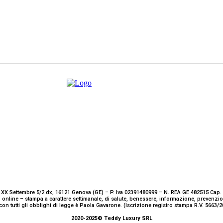
 XX Settembre 5/2 dx, 16121 Genova (GE) – P. Iva 02391480999 – N. REA GE 482515 Cap. 
 online – stampa a carattere settimanale, di salute, benessere, informazione, prevenz
con tutti gli obblighi di legge è Paola Gavarone. (Iscrizione registro stampa R.V. 5663
2020-2025© Teddy Luxury SRL