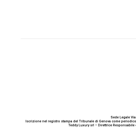
GENOVA
– Piazza della Vittoria 11 A Int. A – 16121
E-mail
Scrivici
Sede Legale Via
Iscrizione nel registro stampa del Tribunale di Genova come periodico
Teddy Luxury srl – Direttrice Responsabile 