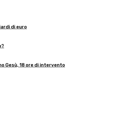
iardi di euro
o?
no Gesù, 18 ore di intervento