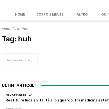
HOME
CORPO E MENTE
ALTRO
QUI 
Home
Tags
Hub
Tag:
hub
No posts to display
ULTIMI ARTICOLI
MEDICINA ESTETICA
Restituire luce e vitalità allo sguardo, tra medicina estet