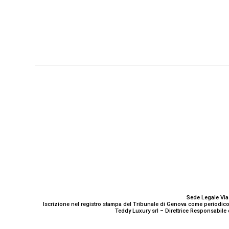
GENOVA
– Piazza della Vittoria 11 A Int. A – 16121
E-mail
Scrivici
Sede Legale Via
Iscrizione nel registro stampa del Tribunale di Genova come periodico
Teddy Luxury srl – Direttrice Responsabile 