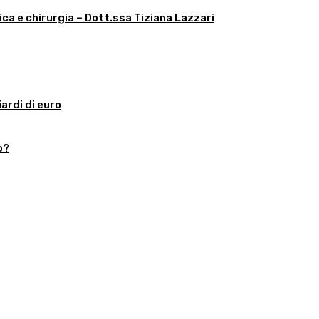
ica e chirurgia – Dott.ssa Tiziana Lazzari
iardi di euro
o?