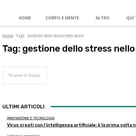
HOME
CORPO E MENTE
ALTRO
QUI 
Home
Tags
Gestione dello stress nello sport
Tag:
gestione dello stress nello
No posts to display
ULTIMI ARTICOLI
INNOVAZIONE E TECNOLOGIA
Virus creati con l’intelligenza artificiale: è la prima volta n