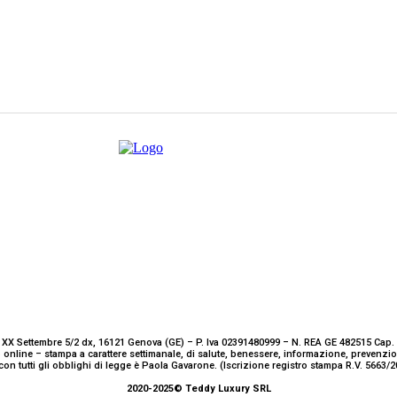
 XX Settembre 5/2 dx, 16121 Genova (GE) – P. Iva 02391480999 – N. REA GE 482515 Cap. 
 online – stampa a carattere settimanale, di salute, benessere, informazione, prevenz
con tutti gli obblighi di legge è Paola Gavarone. (Iscrizione registro stampa R.V. 5663
2020-2025© Teddy Luxury SRL