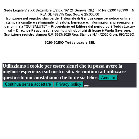
Sede Legale Via XX Settembre 5/2 dx, 16121 Genova (GE) – P. Iva 02391480999 – N.
REA GE 482515 Cap. Soc. € 25.000,00
Iscrizione nel registro stampa del Tribunale di Genova come periodico online –
stampa a carattere settimanale, di salute, benessere, informazione, prevenzione
denominata “QUI SALUTE” – Proprietario ed Editore del periodico è Teddy Luxury
srl – Direttrice Responsabile con tutti gli obblighi di legge è Paola Gavarone.
(Iscrizione registro stampa R.V. 5663/2020 Reg. Stampa N.14/2020 Cron. 890/2020).
2020-2025© Teddy Luxury SRL
Utilizziamo i cookie per essere sicuri che tu possa avere la
migliore esperienza sul nostro sito. Se continui ad utilizzare
questo sito noi constatiamo che tu ne sia felice.
Accetto
Continua senza accettare
Privacy policy