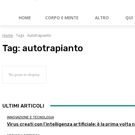
HOME
CORPO E MENTE
ALTRO
QUI 
Home
Tags
Autotrapianto
Tag:
autotrapianto
No posts to display
ULTIMI ARTICOLI
INNOVAZIONE E TECNOLOGIA
Virus creati con l’intelligenza artificiale: è la prima volta n