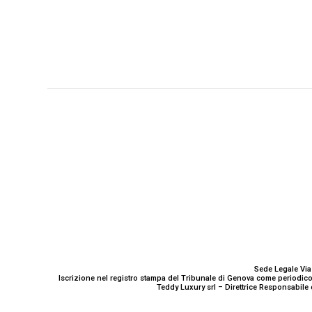
GENOVA
– Piazza della Vittoria 11 A Int. A – 16121
E-mail
Scrivici
Sede Legale Via
Iscrizione nel registro stampa del Tribunale di Genova come periodico
Teddy Luxury srl – Direttrice Responsabile 