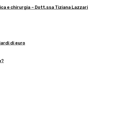
ica e chirurgia – Dott.ssa Tiziana Lazzari
iardi di euro
o?