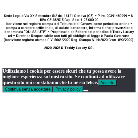
Sede Legale Via XX Settembre 5/2 dx, 16121 Genova (GE) – P. Iva 02391480999 – N.
REA GE 482515 Cap. Soc. € 25.000,00
Iscrizione nel registro stampa del Tribunale di Genova come periodico online –
stampa a carattere settimanale, di salute, benessere, informazione, prevenzione
denominata “QUI SALUTE” – Proprietario ed Editore del periodico è Teddy Luxury
srl – Direttrice Responsabile con tutti gli obblighi di legge è Paola Gavarone.
(Iscrizione registro stampa R.V. 5663/2020 Reg. Stampa N.14/2020 Cron. 890/2020).
2020-2025© Teddy Luxury SRL
Utilizziamo i cookie per essere sicuri che tu possa avere la
migliore esperienza sul nostro sito. Se continui ad utilizzare
questo sito noi constatiamo che tu ne sia felice.
Accetto
Continua senza accettare
Privacy policy