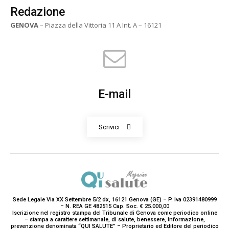
Redazione
GENOVA
– Piazza della Vittoria 11 A Int. A – 16121
E-mail
Scrivici
Sede Legale Via XX Settembre 5/2 dx, 16121 Genova (GE) – P. Iva 02391480999
– N. REA GE 482515 Cap. Soc. € 25.000,00
Iscrizione nel registro stampa del Tribunale di Genova come periodico online
– stampa a carattere settimanale, di salute, benessere, informazione,
prevenzione denominata “QUI SALUTE” – Proprietario ed Editore del periodico