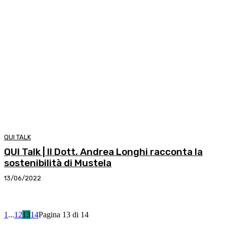
QUI TALK
QUI Talk | Il Dott. Andrea Longhi racconta la
sostenibilità di Mustela
13/06/2022
1
...
12
13
14
Pagina 13 di 14