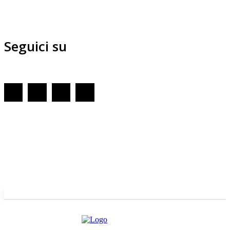
Seguici su
Redazione
GENOVA
– Piazza della Vittoria 11 A Int. A – 16121
E-mail
Scrivici