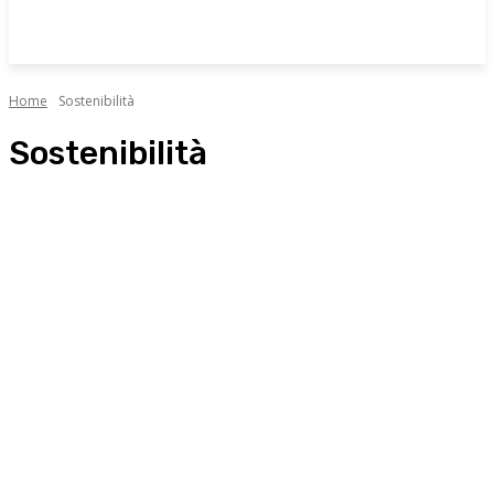
Home
Sostenibilità
Sostenibilità
Alimentazione
Allergologia
Attualità
Cardiologia
Chirurgia plastica
Curiosità e consigli
Dermatologia
Endocrinologia
Fisiatria
Fisioterapia
Geriatria
Ginecologia
Innovazione e tecnologia
Interviste
Medicina estetica