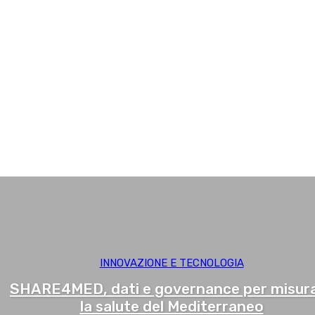
Neurologia
Oculistica
Odontoiatria
Oncologia
Ortopedia
Otorinolaringoiatria
Pediatria
Psicologia
QUI Talk
Ricerca
Sports&Lifestyle
Urologia
INNOVAZIONE E TECNOLOGIA
SHARE4MED, dati e governance per misur
la salute del Mediterraneo