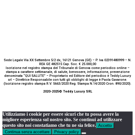
Sede Legale Via XX Settembre 5/2 dx, 16121 Genova (GE) – P. Iva 02391480999 – N.
REA GE 482515 Cap. Soc. € 25.000,00
Iscrizione nel registro stampa del Tribunale di Genova come periodico online –
stampa a carattere settimanale, di salute, benessere, informazione, prevenzione
denominata “QUI SALUTE” – Proprietario ed Editore del periodico è Teddy Luxury
srl – Direttrice Responsabile con tutti gli obblighi di legge è Paola Gavarone.
(Iscrizione registro stampa R.V. 5663/2020 Reg. Stampa N.14/2020 Cron. 890/2020).
2020-2025© Teddy Luxury SRL
Utilizziamo i cookie per essere sicuri che tu possa avere la
migliore esperienza sul nostro sito. Se continui ad utilizzare
questo sito noi constatiamo che tu ne sia felice.
Accetto
Continua senza accettare
Privacy policy